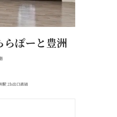
ららぽーと豊洲
階
洲駅 2b出口直結