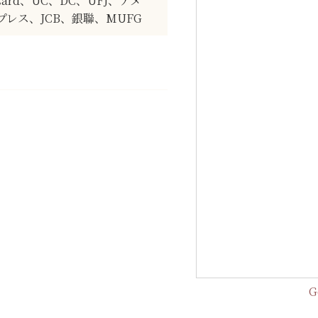
rCard、UC、DC、UFJ、アメ
レス、JCB、銀聯、MUFG
G