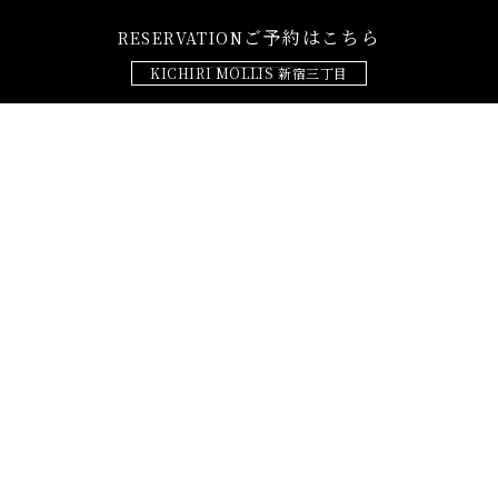
ご予約はこちら
RESERVATION
KICHIRI MOLLIS 新宿三丁目
心彩る、おもてなし。
KICHIRI MOLLIS
新宿三丁目
CONCEPT
和の様式美とモダンを融合させた
『新日本様式』
。
靴を脱ぎ、リラックスした状態で
寛いでいただくのがKICHIRIスタイル。
日本の文化に培われた癒しを感じた瞬間、この場所が都会
の中心であることを忘れさせてくれます。