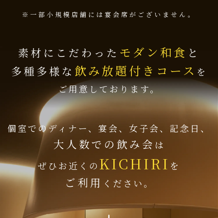
※一部小規模店舗には宴会席がございません。
モダン和食
素材にこだわった
と
飲み放題付きコース
多種多様な
を
ご用意しております。
個室でのディナー、宴会、女子会、記念日、
大人数での飲み会
は
KICHIRI
ぜひお近くの
を
ご利用
ください。