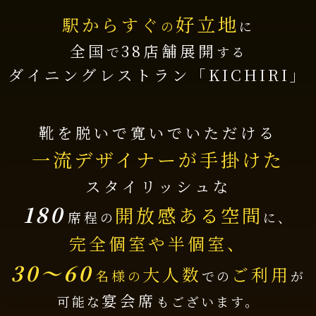
好立地
駅からすぐ
の
に
全国
38
店舗展開
で
する
ダイニングレストラン「KICHIRI」
靴を脱いで寛いでいただける
一流デザイナーが手掛けた
スタイリッシュな
180
開放感ある空間
席程
の
に、
完全個室や半個室、
30～60
大人数
ご利用
名様
の
での
が
宴会席
可能な
もございます。