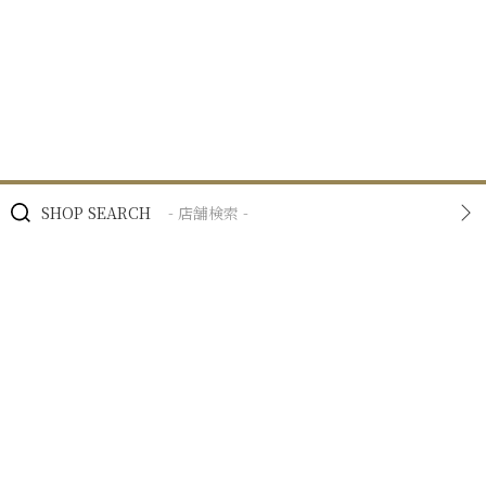
SHOP SEARCH
- 店舗検索 -
BRAND
- ブランド -
NEWS
- ニュース -
BUSINESS
- 私たちの事業 -
RECRUIT
- 採用情報 -