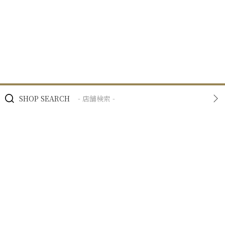
SHOP SEARCH
- 店舗検索 -
BRAND
- ブランド -
NEWS
- ニュース -
BUSINESS
- 私たちの事業 -
RECRUIT
- 採用情報 -