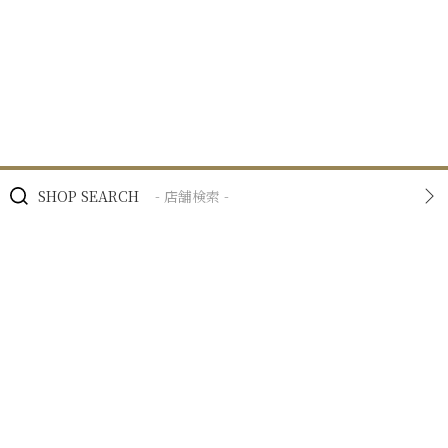
SHOP SEARCH
- 店舗検索 -
BRAND
- ブランド -
NEWS
- ニュース -
BUSINESS
- 私たちの事業 -
RECRUIT
- 採用情報 -