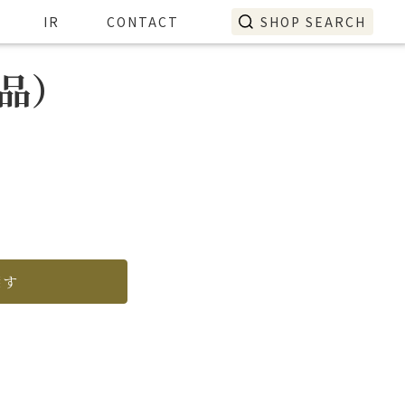
IR
CONTACT
SHOP SEARCH
8品）
探す