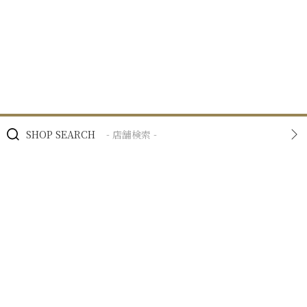
SHOP SEARCH
- 店舗検索 -
BRAND
- ブランド -
NEWS
- ニュース -
BUSINESS
- 私たちの事業 -
RECRUIT
- 採用情報 -